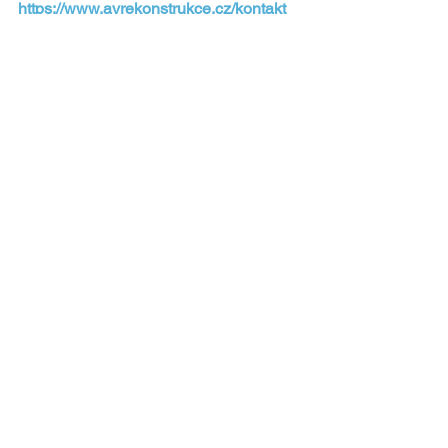
https://www.avrekonstrukce.cz/kontakt
Koupelny
Zobrazit vše
Nejnovější příspěvky