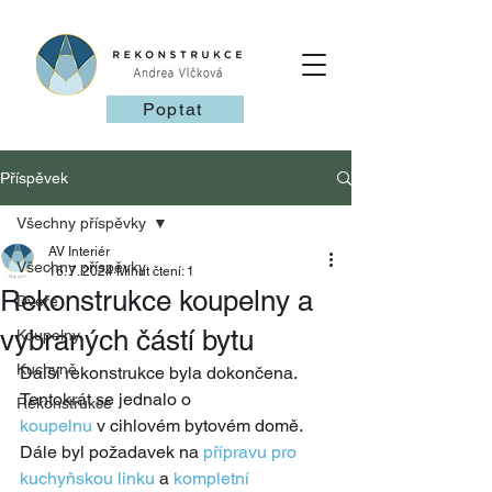
Poptat
Příspěvek
Všechny příspěvky
AV Interiér
Všechny příspěvky
16. 7. 2024
Minut čtení: 1
Rekonstrukce koupelny a
Dveře
vybraných částí bytu
Koupelny
Kuchyně
Další rekonstrukce byla dokončena. 
Tentokrát se jednalo o 
Rekonstrukce
koupelnu
 v cihlovém bytovém domě. 
Dále byl požadavek na
 přípravu pro 
kuchyňskou linku
 a 
kompletní 