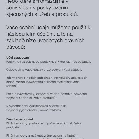
nebo které shromáždíme v
souvislosti s poskytováním
sjednaných služeb a produktů.
Vaše osobní údaje můžeme použít k
následujícím účelům, a to na
základě níže uvedených právních
důvodů:
Účel zpracování
Poskytnutí služeb nebo produktů, o které jste nás požádali.
Odpověď na Vaše dotazy či zpracování Vaší žádosti.
Informování o našich nabídkách, novinkách, událostech
(např. zaslání newsletteru či jiného marketingového
sdělení).
Péče o návštěvníky, zjišťování Vašich potřeb a následné
zlepšení našich služeb a produktů.
K vyhodnocení využití našich stránek a ke
zlepšení jejich obsahu, cílená reklama.
Právní zdůvodnění
Plnění smlouvy, poskytování požadovaných
služeb a
produktů.
Plnění smlouvy a náš oprávněný zájem na
řádném