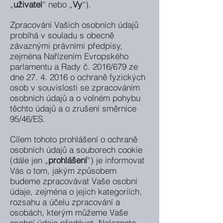
„
uživatel
“ nebo „
Vy
“).
Zpracování Vašich osobních údajů
probíhá v souladu s obecně
závaznými právními předpisy,
zejména Nařízením Evropského
parlamentu a Rady č. 2016/679 ze
dne
27. 4. 2016
o ochraně fyzických
osob v souvislosti se zpracováním
osobních údajů a o volném pohybu
těchto údajů a o zrušení směrnice
95/46/ES.
Cílem tohoto prohlášení o ochraně
osobních údajů a souborech cookie
(dále jen „
prohlášení
“) je informovat
Vás o tom, jakým způsobem
budeme zpracovávat Vaše osobní
údaje, zejména o jejich kategoriích,
rozsahu a účelu zpracování a
osobách, kterým můžeme Vaše
osobní údaje předávat. Naleznete